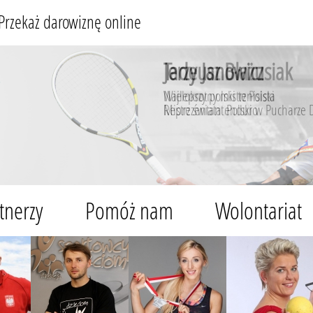
Przekaż darowiznę online
Jerzy Janowicz
Najlepszy polski tenisista
Reprezentant Polski w Pucharze 
tnerzy
Pomóż nam
Wolontariat