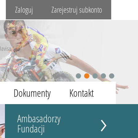
Zaloguj
Zarejestruj subkonto
Davisa
1
2
3
4
5
Dokumenty
Kontakt
Ambasadorzy
Fundacji