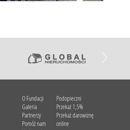
O Fundacji
Podopieczni
Galeria
Przekaż 1,5%
Partnerzy
Przekaż darowiznę
Pomóż nam
online