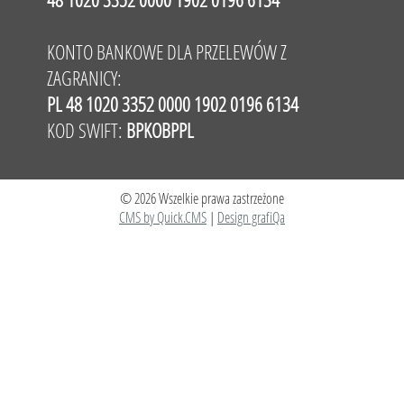
KONTO BANKOWE DLA PRZELEWÓW Z
ZAGRANICY:
PL 48 1020 3352 0000 1902 0196 6134
KOD SWIFT:
BPKOBPPL
© 2026 Wszelkie prawa zastrzeżone
CMS by Quick.CMS
|
Design grafiQa