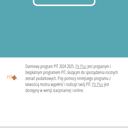
Darmowy program PIT 2024 2025.
Pit Plus
jest przyjaznym i
bezpłatnym programem PIT, służącym do sporządzenia rocznych
zeznań podatkowych. Przy pomocy niniejszego programu z
łatwością można wypełnić i rozliczyć swój PIT.
Pit Plus
jest
dostępny w wersji stacjonarnej i online.