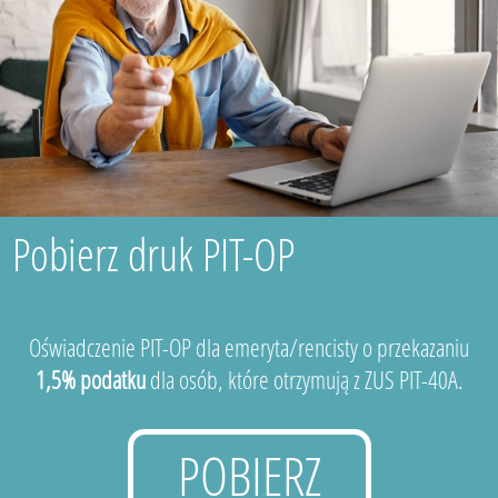
Pobierz druk PIT-OP
Oświadczenie PIT-OP dla emeryta/rencisty o przekazaniu
1,5% podatku
dla osób, które otrzymują z ZUS PIT-40A.
POBIERZ