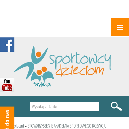
Wyszukiwarka
Podopieczni
»
STOWARZYSZENIE AKADEMIA SPORTOWEGO ROZWOJU