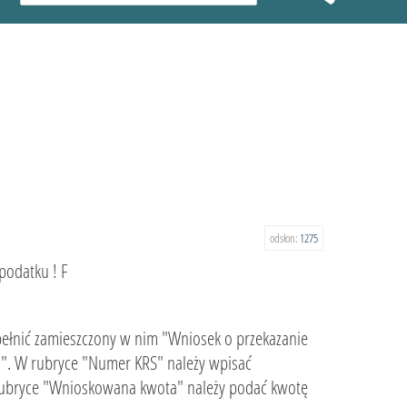
odsłon:
1275
podatku ! F
ełnić zamieszczony w nim "Wniosek o przekazanie
)". W rubryce "Numer KRS" należy wpisać
ubryce "Wnioskowana kwota" należy podać kwotę