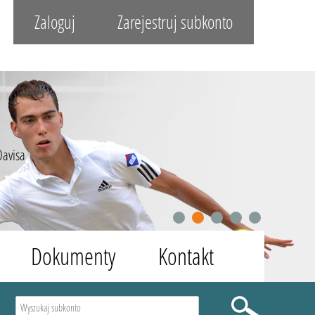
Zaloguj
Zarejestruj subkonto
Davisa
1
2
3
4
5
Dokumenty
Kontakt