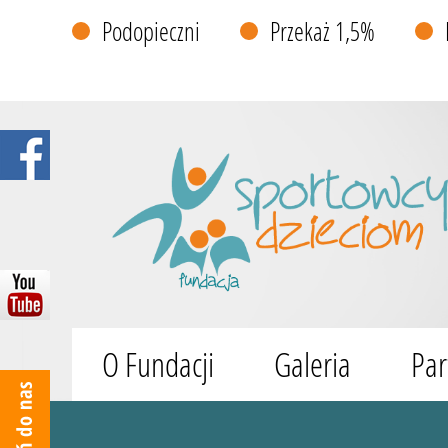
Podopieczni
Przekaż 1,5%
O Fundacji
Galeria
Par
Wyszukiwarka