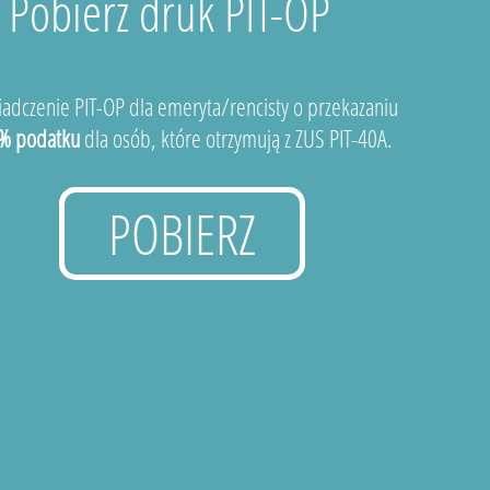
Pobierz druk PIT-OP
adczenie PIT-OP dla emeryta/rencisty o przekazaniu
% podatku
dla osób, które otrzymują z ZUS PIT-40A.
POBIERZ