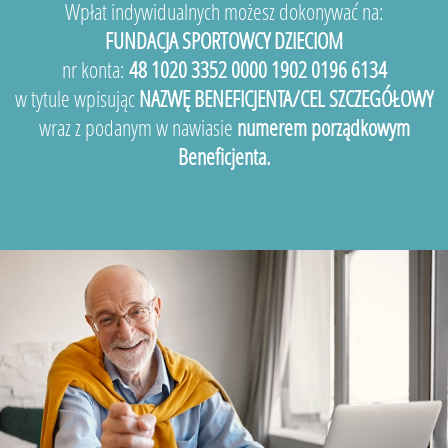
Wpłat indywidualnych możesz dokonywać na:
FUNDACJA SPORTOWCY DZIECIOM
nr konta:
48 1020 3352 0000 1902 0196 6134
w tytule wpisując
NAZWĘ BENEFICJENTA/CEL SZCZEGÓŁOWY
wraz z podanym w nawiasie
numerem porządkowym
Beneficjenta.