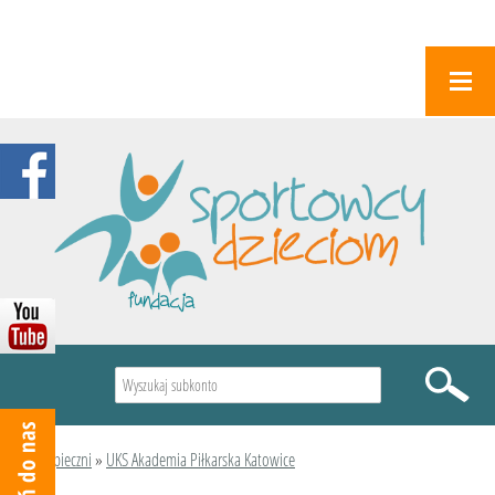
Wyszukiwarka
Podopieczni
»
UKS Akademia Piłkarska Katowice