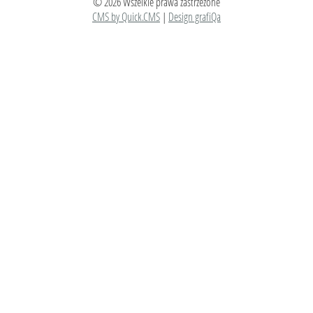
© 2026 Wszelkie prawa zastrzeżone
CMS by Quick.CMS
|
Design grafiQa