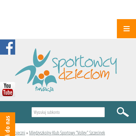
Wyszukiwarka
Podopieczni
»
Międzyszkolny Klub Sportowy "Volley" Szczecinek