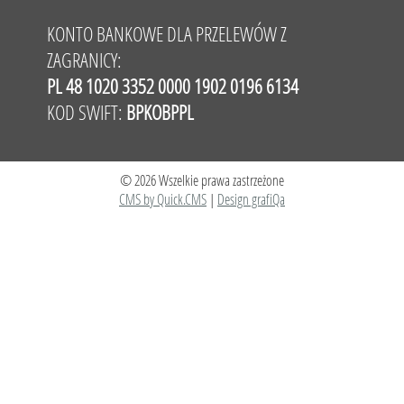
KONTO BANKOWE DLA PRZELEWÓW Z
ZAGRANICY:
PL 48 1020 3352 0000 1902 0196 6134
KOD SWIFT:
BPKOBPPL
© 2026 Wszelkie prawa zastrzeżone
CMS by Quick.CMS
|
Design grafiQa