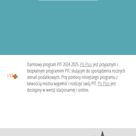
Darmowy program PIT 2024 2025.
Pit Plus
jest przyjaznym i
bezpłatnym programem PIT, służącym do sporządzenia rocznych
zeznań podatkowych. Przy pomocy niniejszego programu z
łatwością można wypełnić i rozliczyć swój PIT.
Pit Plus
jest
dostępny w wersji stacjonarnej i online.