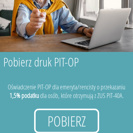
Pobierz druk PIT-OP
Oświadczenie PIT-OP dla emeryta/rencisty o przekazaniu
1,5% podatku
dla osób, które otrzymują z ZUS PIT-40A.
POBIERZ