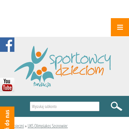
Wyszukiwarka
Podopieczni
»
UKS Olimpiakos Sosnowiec