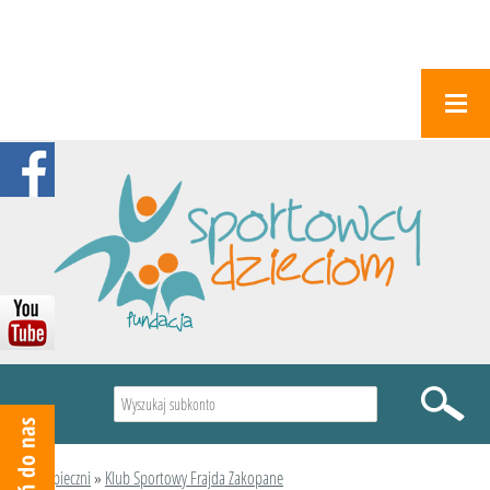
Wyszukiwarka
Podopieczni
»
Klub Sportowy Frajda Zakopane