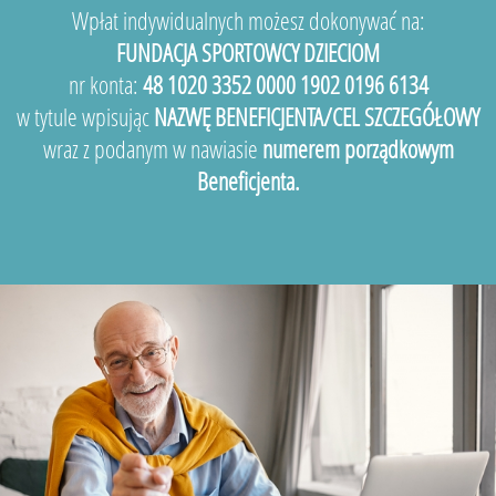
Wpłat indywidualnych możesz dokonywać na:
FUNDACJA SPORTOWCY DZIECIOM
nr konta:
48 1020 3352 0000 1902 0196 6134
w tytule wpisując
NAZWĘ BENEFICJENTA/CEL SZCZEGÓŁOWY
wraz z podanym w nawiasie
numerem porządkowym
Beneficjenta.