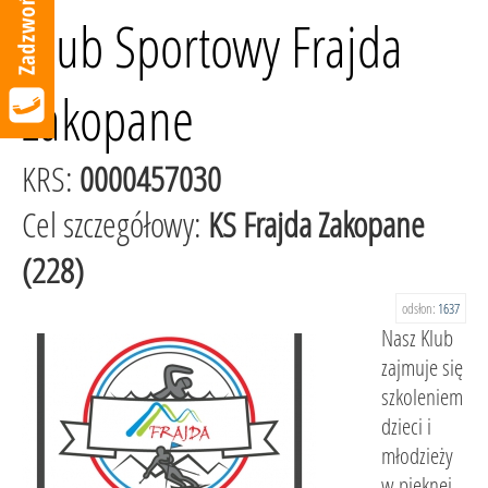
Klub Sportowy Frajda
Zakopane
KRS:
0000457030
Cel szczegółowy:
KS Frajda Zakopane
(228)
odsłon:
1637
Nasz Klub
zajmuje się
szkoleniem
dzieci i
młodzieży
w pięknej