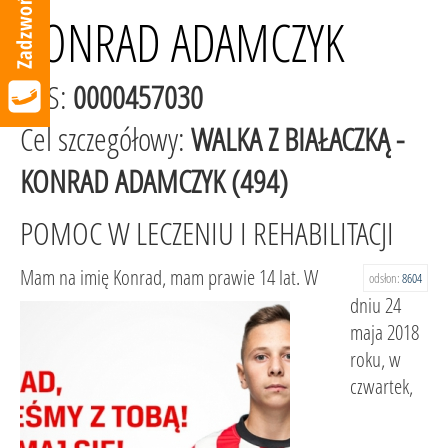
KONRAD ADAMCZYK
KRS:
0000457030
Cel szczegółowy:
WALKA Z BIAŁACZKĄ -
KONRAD ADAMCZYK (494)
POMOC W LECZENIU I REHABILITACJI
Mam na imię Konrad, mam prawie 14 lat. W
odsłon:
8604
dniu 24
maja 2018
roku, w
czwartek,