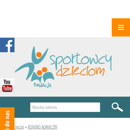
Wyszukiwarka
Podopieczni
»
KONRAD ADAMCZYK