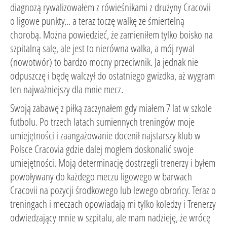
diagnozą rywalizowałem z rówieśnikami z drużyny Cracovii
o ligowe punkty... a teraz toczę walkę ze śmiertelną
chorobą. Można powiedzieć, że zamieniłem tylko boisko na
szpitalną salę, ale jest to nierówna walka, a mój rywal
(nowotwór) to bardzo mocny przeciwnik. Ja jednak nie
odpuszczę i będę walczył do ostatniego gwizdka, aż wygram
ten najważniejszy dla mnie mecz.
Swoją zabawę z piłką zaczynałem gdy miałem 7 lat w szkole
futbolu. Po trzech latach sumiennych treningów moje
umiejętności i zaangażowanie docenił najstarszy klub w
Polsce Cracovia gdzie dalej mogłem doskonalić swoje
umiejętności. Moją determinację dostrzegli trenerzy i byłem
powoływany do każdego meczu ligowego w barwach
Cracovii na pozycji środkowego lub lewego obrońcy. Teraz o
treningach i meczach opowiadają mi tylko koledzy i Trenerzy
odwiedzający mnie w szpitalu, ale mam nadzieję, że wrócę