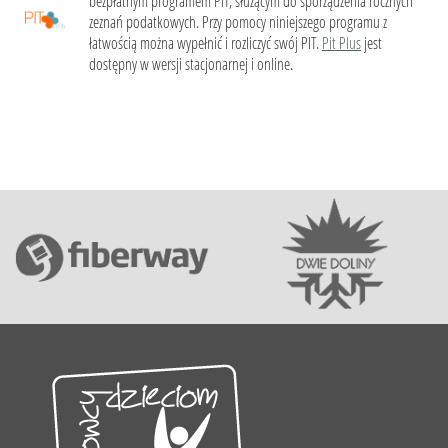
bezpłatnym programem PIT, służącym do sporządzenia rocznych
zeznań podatkowych. Przy pomocy niniejszego programu z
łatwością można wypełnić i rozliczyć swój PIT.
Pit Plus
jest
dostępny w wersji stacjonarnej i online.