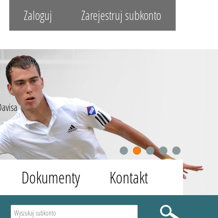
Zaloguj
Zarejestruj subkonto
Davisa
1
2
3
4
5
Dokumenty
Kontakt