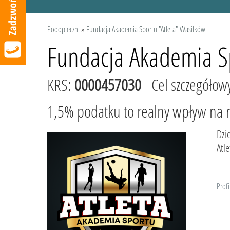
Podopieczni
»
Fundacja Akademia Sportu "Atleta" Wasilków
Fundacja Akademia Sp
KRS:
0000457030
Cel szczegółow
1,5% podatku to realny wpływ na ro
Dzi
Atle
Profi