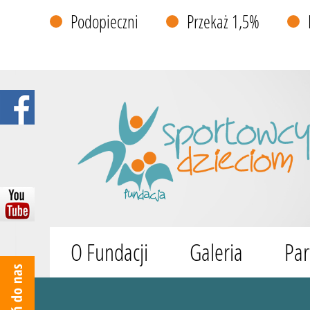
Podopieczni
Przekaż 1,5%
O Fundacji
Galeria
Par
Wyszukiwarka