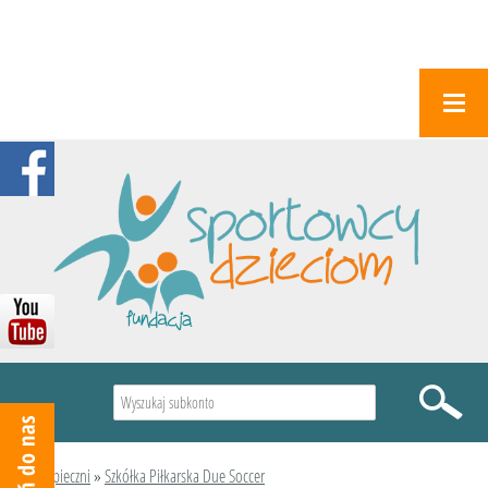
Wyszukiwarka
Podopieczni
»
Szkółka Piłkarska Due Soccer