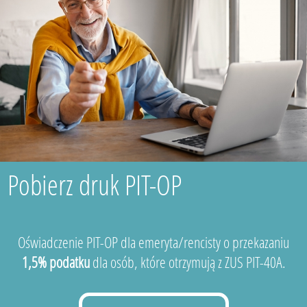
Pobierz druk PIT-OP
Oświadczenie PIT-OP dla emeryta/rencisty o przekazaniu
1,5% podatku
dla osób, które otrzymują z ZUS PIT-40A.