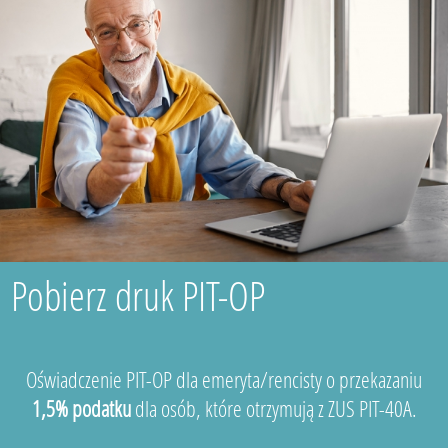
Pobierz druk PIT-OP
Oświadczenie PIT-OP dla emeryta/rencisty o przekazaniu
1,5% podatku
dla osób, które otrzymują z ZUS PIT-40A.