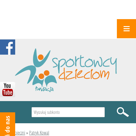
Wyszukiwarka
Podopieczni
»
Patryk Kowal