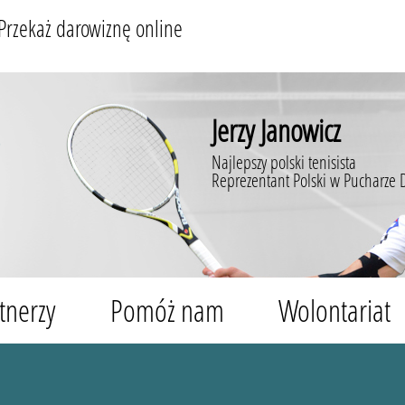
Przekaż darowiznę online
Jerzy Janowicz
Najlepszy polski tenisista
Reprezentant Polski w Pucharze 
tnerzy
Pomóż nam
Wolontariat