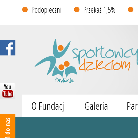
Podopieczni
Przekaż 1,5%
O Fundacji
Galeria
Par
Wyszukiwarka