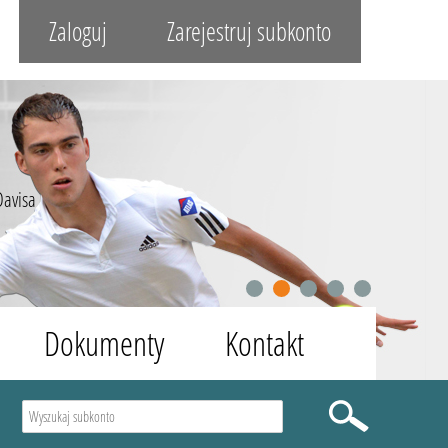
Zaloguj
Zarejestruj subkonto
Davisa
1
2
3
4
5
Dokumenty
Kontakt