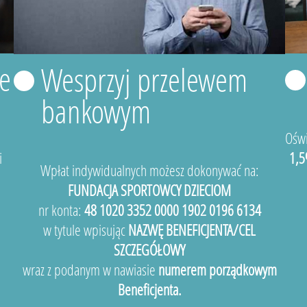
e
Wesprzyj przelewem
bankowym
Oświ
i
1,5
Wpłat indywidualnych możesz dokonywać na:
FUNDACJA SPORTOWCY DZIECIOM
nr konta:
48 1020 3352 0000 1902 0196 6134
w tytule wpisując
NAZWĘ BENEFICJENTA/CEL
SZCZEGÓŁOWY
wraz z podanym w nawiasie
numerem porządkowym
Beneficjenta.