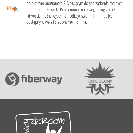
bezpłatnym programem PIT, służącym do sporządzenia rocznych
zeznań podatkowych. Przy pomocy niniejszego programu z
łatwością można wypełnić i rozliczyć swój PIT.
Pit Plus
jest
dostępny w wersji stacjonarnej i online.