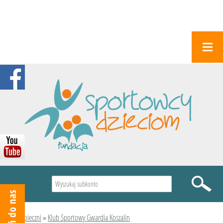
Wyszukiwarka
Podopieczni
»
Klub Sportowy Gwardia Koszalin