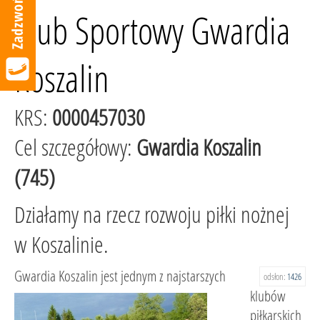
Klub Sportowy Gwardia
Koszalin
KRS:
0000457030
Cel szczegółowy:
Gwardia Koszalin
(745)
Działamy na rzecz rozwoju piłki nożnej
w Koszalinie.
Gwardia Koszalin jest jednym z najstarszych
odsłon:
1426
klubów
piłkarskich