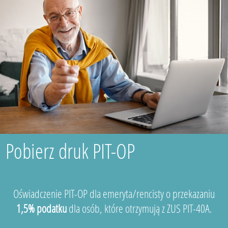
Pobierz druk PIT-OP
Oświadczenie PIT-OP dla emeryta/rencisty o przekazaniu
1,5% podatku
dla osób, które otrzymują z ZUS PIT-40A.