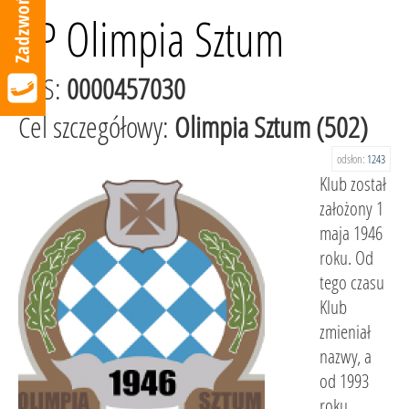
KP Olimpia Sztum
KRS:
0000457030
Cel szczegółowy:
Olimpia Sztum (502)
odsłon:
1243
Klub został
założony 1
maja 1946
roku. Od
tego czasu
Klub
zmieniał
nazwy, a
od 1993
roku