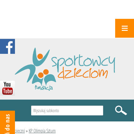
Wyszukiwarka
Podopieczni
»
KP Olimpia Sztum