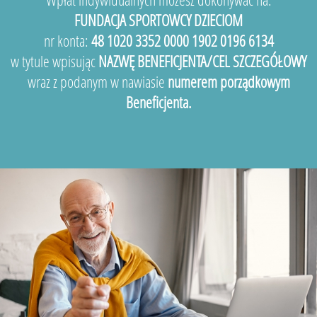
FUNDACJA SPORTOWCY DZIECIOM
nr konta:
48 1020 3352 0000 1902 0196 6134
w tytule wpisując
NAZWĘ BENEFICJENTA/CEL SZCZEGÓŁOWY
wraz z podanym w nawiasie
numerem porządkowym
Beneficjenta.