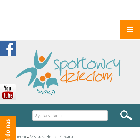
Wyszukiwarka
Podopieczni
»
SKS Grass-Hopper Kalwaria