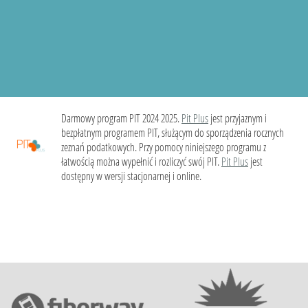
Darmowy program PIT 2024 2025.
Pit Plus
jest przyjaznym i
bezpłatnym programem PIT, służącym do sporządzenia rocznych
zeznań podatkowych. Przy pomocy niniejszego programu z
łatwością można wypełnić i rozliczyć swój PIT.
Pit Plus
jest
dostępny w wersji stacjonarnej i online.