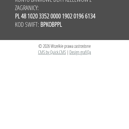
ZAGRANICY:
PL 48 1020 3352 0000 1902 0196 6134
KOD SWIFT:
BPKOBPPL
© 2026 Wszelkie prawa zastrzeżone
CMS by Quick.CMS
|
Design grafiQa