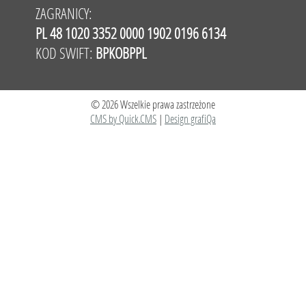
ZAGRANICY:
PL 48 1020 3352 0000 1902 0196 6134
KOD SWIFT:
BPKOBPPL
© 2026 Wszelkie prawa zastrzeżone
CMS by Quick.CMS
|
Design grafiQa