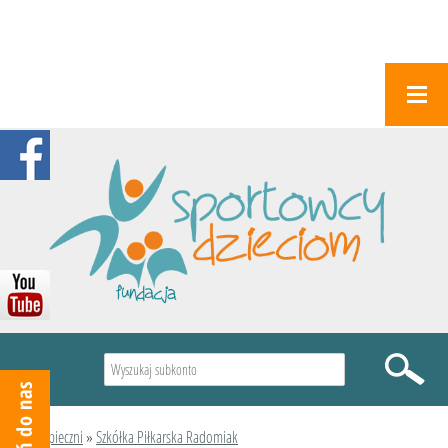
Wyszukiwarka
Podopieczni
»
Szkółka Piłkarska Radomiak