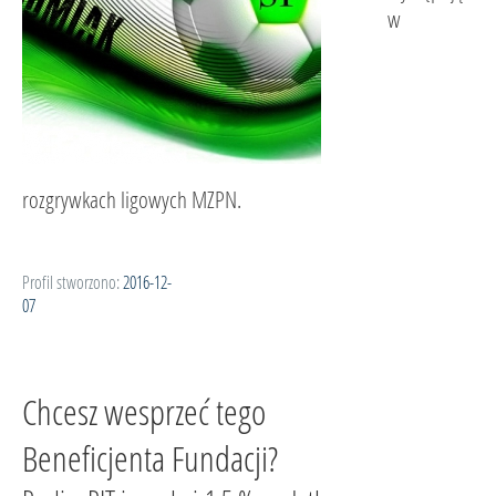
w
rozgrywkach ligowych MZPN.
Profil stworzono:
2016-12-
07
Chcesz wesprzeć tego
Beneficjenta Fundacji?