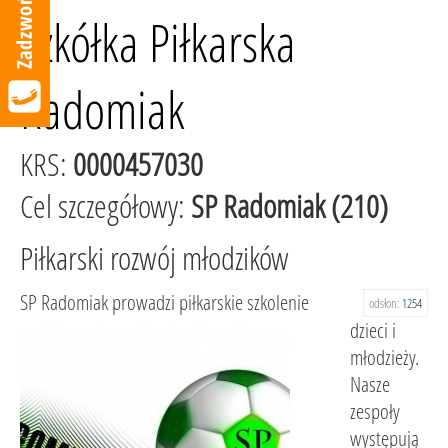
Szkółka Piłkarska
Radomiak
KRS:
0000457030
Cel szczegółowy:
SP Radomiak (210)
Piłkarski rozwój młodzików
SP Radomiak prowadzi piłkarskie szkolenie
odsłon:
1254
dzieci i
młodzieży.
Nasze
zespoły
występują