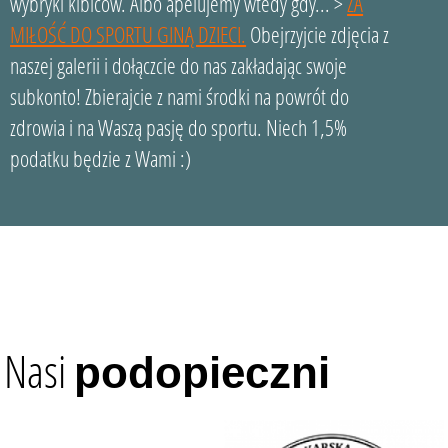
wybryki kibiców. Albo apelujemy wtedy gdy... >
ZA
MIŁOŚĆ DO SPORTU GINĄ DZIECI.
Obejrzyjcie zdjęcia z
naszej galerii i dołączcie do nas zakładając swoje
subkonto! Zbierajcie z nami środki na powrót do
zdrowia i na Waszą pasję do sportu. Niech 1,5%
podatku będzie z Wami :)
Nasi
podopieczni