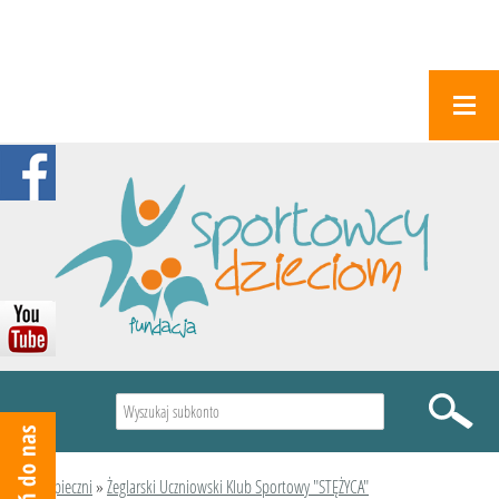
Wyszukiwarka
Podopieczni
»
Żeglarski Uczniowski Klub Sportowy "STĘŻYCA"