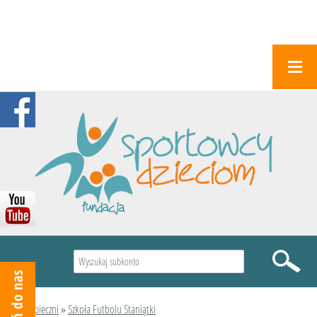
Wyszukiwarka
Podopieczni
»
Szkoła Futbolu Staniątki