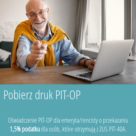
Pobierz druk PIT-OP
Oświadczenie PIT-OP dla emeryta/rencisty o przekazaniu
1,5% podatku
dla osób, które otrzymują z ZUS PIT-40A.