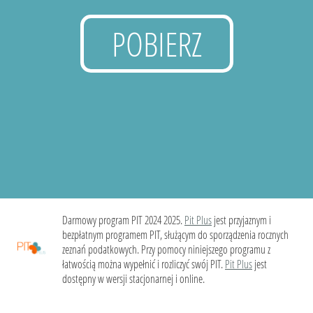
POBIERZ
Darmowy program PIT 2024 2025.
Pit Plus
jest przyjaznym i
bezpłatnym programem PIT, służącym do sporządzenia rocznych
zeznań podatkowych. Przy pomocy niniejszego programu z
łatwością można wypełnić i rozliczyć swój PIT.
Pit Plus
jest
dostępny w wersji stacjonarnej i online.