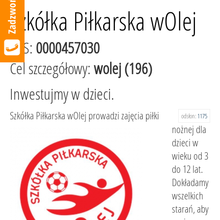
Szkółka Piłkarska wOlej
KRS:
0000457030
Cel szczegółowy:
wolej (196)
Inwestujmy w dzieci.
Szkółka Piłkarska wOlej prowadzi zajęcia piłki
odsłon:
1175
nożnej dla
dzieci w
wieku od 3
do 12 lat.
Dokładamy
wszelkich
starań, aby