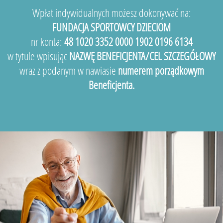
Wpłat indywidualnych możesz dokonywać na:
FUNDACJA SPORTOWCY DZIECIOM
nr konta:
48 1020 3352 0000 1902 0196 6134
w tytule wpisując
NAZWĘ BENEFICJENTA/CEL SZCZEGÓŁOWY
wraz z podanym w nawiasie
numerem porządkowym
Beneficjenta.