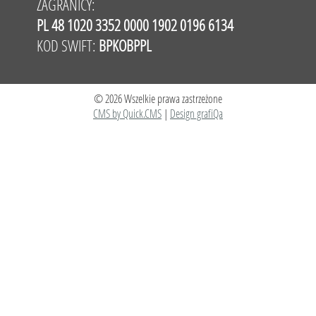
ZAGRANICY:
PL 48 1020 3352 0000 1902 0196 6134
KOD SWIFT:
BPKOBPPL
© 2026 Wszelkie prawa zastrzeżone
CMS by Quick.CMS
|
Design grafiQa