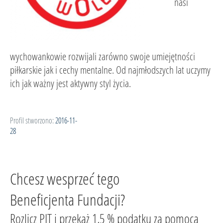
nasi
wychowankowie rozwijali zarówno swoje umiejętności
piłkarskie jak i cechy mentalne. Od najmłodszych lat uczymy
ich jak ważny jest aktywny styl życia.
Profil stworzono:
2016-11-
28
Chcesz wesprzeć tego
Beneficjenta Fundacji?
Rozlicz PIT i przekaż 1,5 % podatku za pomocą