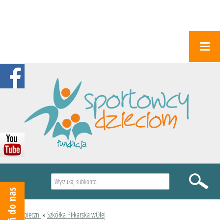
Wyszukiwarka
Podopieczni
»
Szkółka Piłkarska wOlej