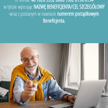
w tytule wpisując
NAZWĘ BENEFICJENTA/CEL SZCZEGÓŁOWY
wraz z podanym w nawiasie
numerem porządkowym
Beneficjenta.