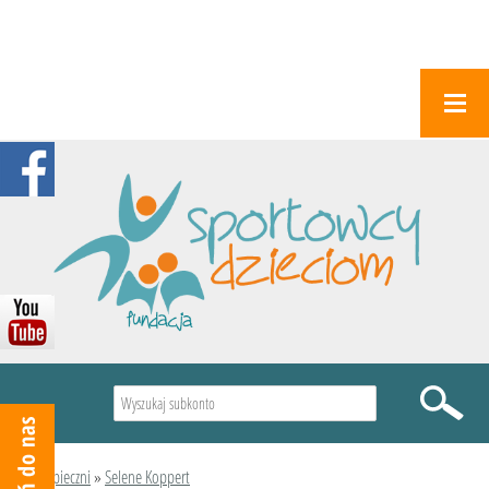
Wyszukiwarka
Podopieczni
»
Selene Koppert