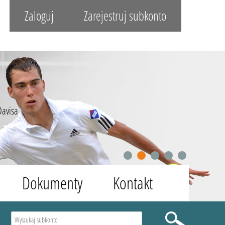
Zaloguj
Zarejestruj subkonto
Davisa
1
2
3
4
5
Dokumenty
Kontakt