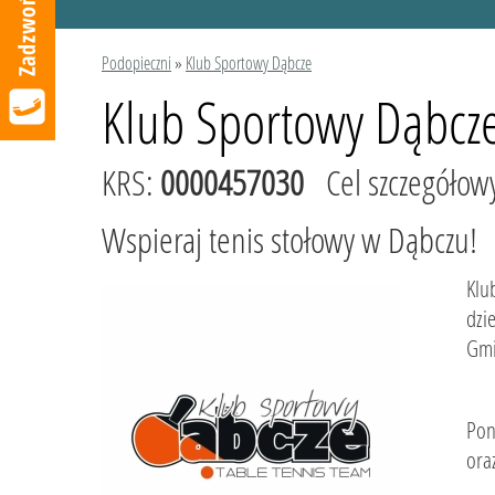
Podopieczni
»
Klub Sportowy Dąbcze
Klub Sportowy Dąbcz
KRS:
0000457030
Cel szczegółow
Wspieraj tenis stołowy w Dąbczu!
Klu
dzi
Gmi
Pon
ora