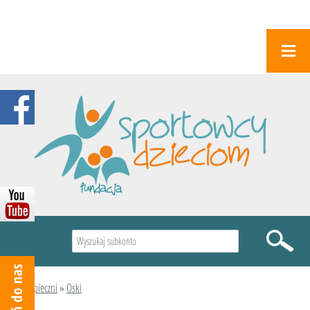
Wyszukiwarka
Podopieczni
»
Oski