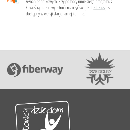
zeznań podatkowych. Przy pomocy niniejszego programu z
łatwością można wypełnić i rozliczyć swój PIT.
Pit Plus
jest
dostępny w wersji stacjonarnej i online.