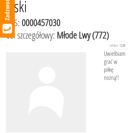
Oski
KRS:
0000457030
Cel szczegółowy:
Młode Lwy (772)
odsłon:
1239
Uwielbiam
grać w
piłkę
nożną!!