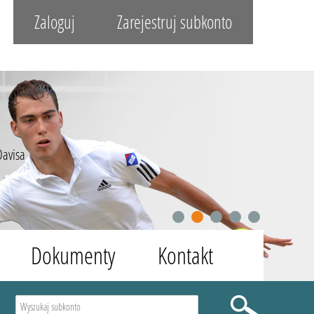
Zaloguj
Zarejestruj subkonto
Davisa
1
2
3
4
5
Dokumenty
Kontakt