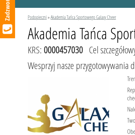
Podopieczni
»
Akademia Tańca Sportowego Galaxy Cheer
Akademia Tańca Spor
KRS:
0000457030
Cel szczegółow
Wesprzyj nasze przygotowywania d
Tre
Rep
che
Nal
Two
Obe