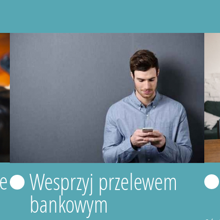
e
Wesprzyj przelewem
bankowym