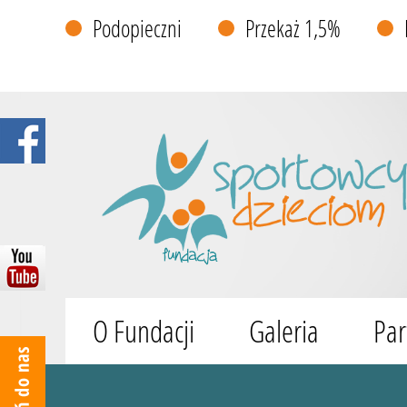
Podopieczni
Przekaż 1,5%
O Fundacji
Galeria
Par
Wyszukiwarka