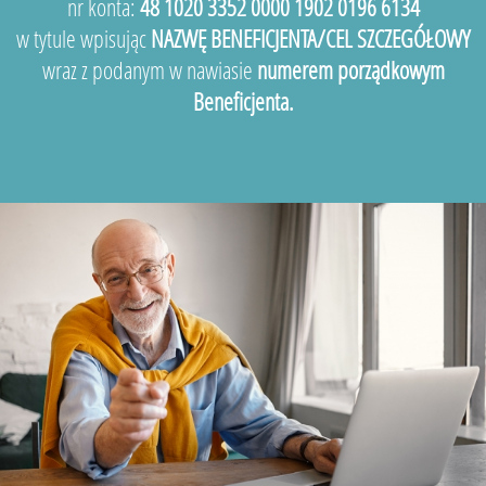
nr konta:
48 1020 3352 0000 1902 0196 6134
w tytule wpisując
NAZWĘ BENEFICJENTA/CEL SZCZEGÓŁOWY
wraz z podanym w nawiasie
numerem porządkowym
Beneficjenta.