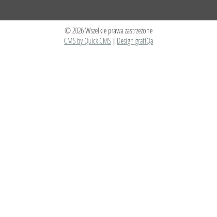
© 2026 Wszelkie prawa zastrzeżone
CMS by Quick.CMS
|
Design grafiQa