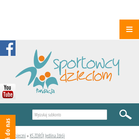
Wyszukiwarka
Podopieczni
»
KS ZDRÓJ Jedlina Zdrój