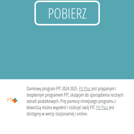
POBIERZ
Darmowy program PIT 2024 2025.
Pit Plus
jest przyjaznym i
bezpłatnym programem PIT, służącym do sporządzenia rocznych
zeznań podatkowych. Przy pomocy niniejszego programu z
łatwością można wypełnić i rozliczyć swój PIT.
Pit Plus
jest
dostępny w wersji stacjonarnej i online.