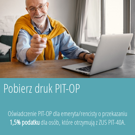
Pobierz druk PIT-OP
Oświadczenie PIT-OP dla emeryta/rencisty o przekazaniu
1,5% podatku
dla osób, które otrzymują z ZUS PIT-40A.