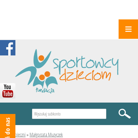
Wyszukiwarka
Podopieczni
»
Małgorzata Muzyczek