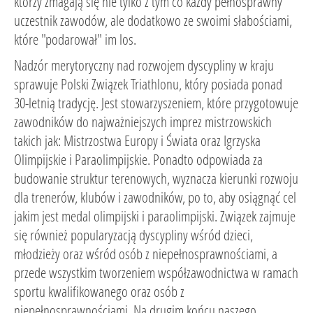
którzy zmagają się nie tylko z tym co każdy pełnosprawny
uczestnik zawodów, ale dodatkowo ze swoimi słabościami,
które "podarował" im los.
Nadzór merytoryczny nad rozwojem dyscypliny w kraju
sprawuje Polski Związek Triathlonu, który posiada ponad
30-letnią tradycję. Jest stowarzyszeniem, które przygotowuje
zawodników do najważniejszych imprez mistrzowskich
takich jak: Mistrzostwa Europy i Świata oraz Igrzyska
Olimpijskie i Paraolimpijskie. Ponadto odpowiada za
budowanie struktur terenowych, wyznacza kierunki rozwoju
dla trenerów, klubów i zawodników, po to, aby osiągnąć cel
jakim jest medal olimpijski i paraolimpijski. Związek zajmuje
się również popularyzacją dyscypliny wśród dzieci,
młodzieży oraz wśród osób z niepełnosprawnościami, a
przede wszystkim tworzeniem współzawodnictwa w ramach
sportu kwalifikowanego oraz osób z
niepełnosprawnościami. Na drugim końcu naszego