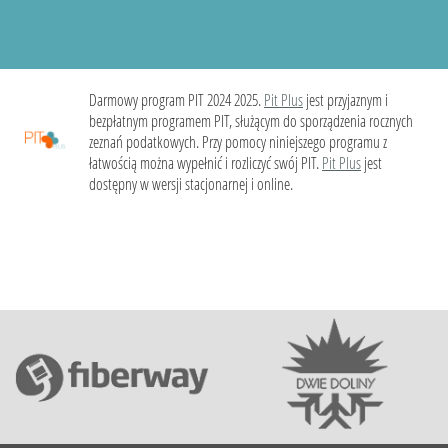
Darmowy program PIT 2024 2025.
Pit Plus
jest przyjaznym i
bezpłatnym programem PIT, służącym do sporządzenia rocznych
zeznań podatkowych. Przy pomocy niniejszego programu z
łatwością można wypełnić i rozliczyć swój PIT.
Pit Plus
jest
dostępny w wersji stacjonarnej i online.