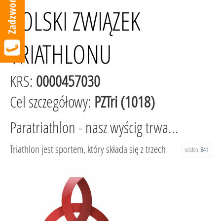
POLSKI ZWIĄZEK
TRIATHLONU
KRS:
0000457030
Cel szczegółowy:
PZTri (1018)
Paratriathlon - nasz wyścig trwa...
Triathlon jest sportem, który składa się z trzech
odsłon:
841