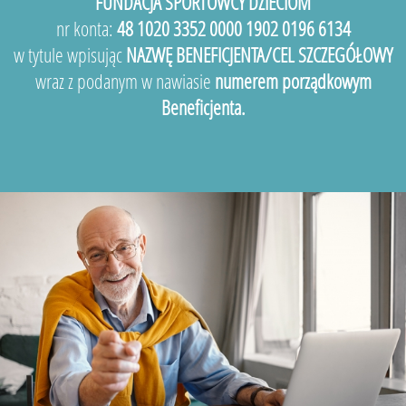
FUNDACJA SPORTOWCY DZIECIOM
nr konta:
48 1020 3352 0000 1902 0196 6134
w tytule wpisując
NAZWĘ BENEFICJENTA/CEL SZCZEGÓŁOWY
wraz z podanym w nawiasie
numerem porządkowym
Beneficjenta.