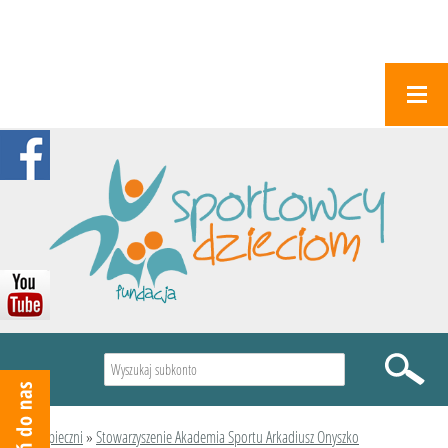
Wyszukiwarka
Podopieczni
»
Stowarzyszenie Akademia Sportu Arkadiusz Onyszko