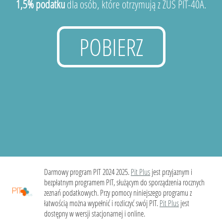
1,5% podatku
dla osób, które otrzymują z ZUS PIT-40A.
POBIERZ
Darmowy program PIT 2024 2025.
Pit Plus
jest przyjaznym i
bezpłatnym programem PIT, służącym do sporządzenia rocznych
zeznań podatkowych. Przy pomocy niniejszego programu z
łatwością można wypełnić i rozliczyć swój PIT.
Pit Plus
jest
dostępny w wersji stacjonarnej i online.