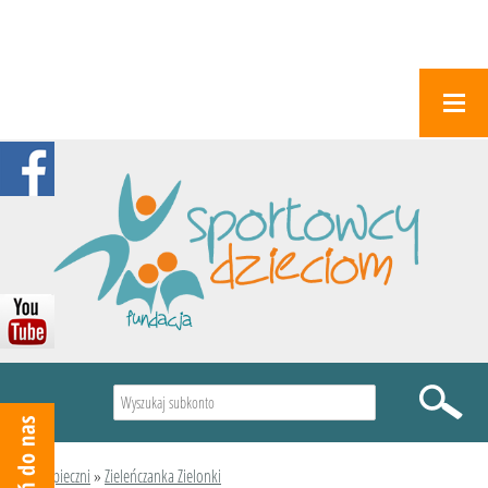
Wyszukiwarka
Podopieczni
»
Zieleńczanka Zielonki