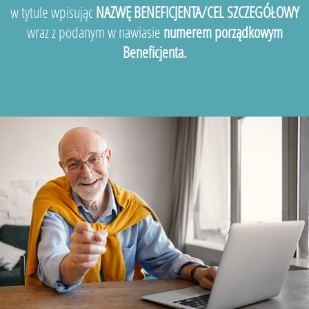
w tytule wpisując
NAZWĘ BENEFICJENTA/CEL SZCZEGÓŁOWY
wraz z podanym w nawiasie
numerem porządkowym
Beneficjenta.