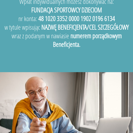
Wpłat indywidualnych możesz dokonywać na:
FUNDACJA SPORTOWCY DZIECIOM
nr konta:
48 1020 3352 0000 1902 0196 6134
w tytule wpisując
NAZWĘ BENEFICJENTA/CEL SZCZEGÓŁOWY
wraz z podanym w nawiasie
numerem porządkowym
Beneficjenta.