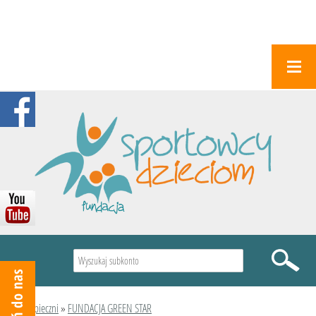
Wyszukiwarka
Podopieczni
»
FUNDACJA GREEN STAR