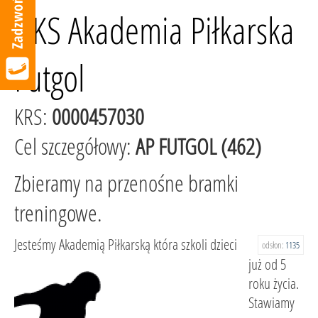
UKS Akademia Piłkarska
Futgol
KRS:
0000457030
Cel szczegółowy:
AP FUTGOL (462)
Zbieramy na przenośne bramki
treningowe.
Jesteśmy Akademią Piłkarską która szkoli dzieci
odsłon:
1135
już od 5
roku życia.
Stawiamy