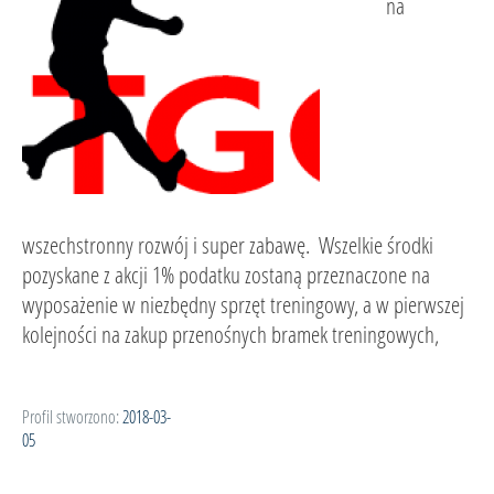
na
wszechstronny rozwój i super zabawę. Wszelkie środki
pozyskane z akcji 1% podatku zostaną przeznaczone na
wyposażenie w niezbędny sprzęt treningowy, a w pierwszej
kolejności na zakup przenośnych bramek treningowych,
Profil stworzono:
2018-03-
05