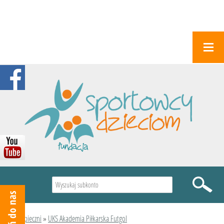
Wyszukiwarka
Podopieczni
»
UKS Akademia Piłkarska Futgol