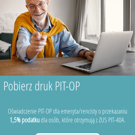
Pobierz druk PIT-OP
Oświadczenie PIT-OP dla emeryta/rencisty o przekazaniu
1,5% podatku
dla osób, które otrzymują z ZUS PIT-40A.