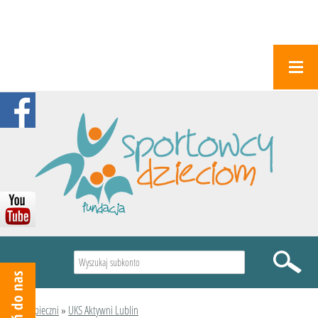
Wyszukiwarka
Podopieczni
»
UKS Aktywni Lublin