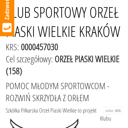
KLUB SPORTOWY ORZEŁ
PIASKI WIELKIE KRAKÓW
KRS:
0000457030
Cel szczegółowy:
ORZEŁ PIASKI WIELKIE
(158)
POMOC MŁODYM SPORTOWCOM -
ROZWIŃ SKRZYDŁA Z ORŁEM
Szkółka Piłkarska Orzeł Piaski Wielkie to projekt
odsłon:
2616
Klubu