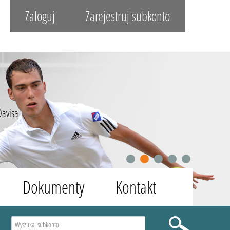
Zaloguj
Zarejestruj subkonto
Davisa
1
2
3
4
5
Dokumenty
Kontakt