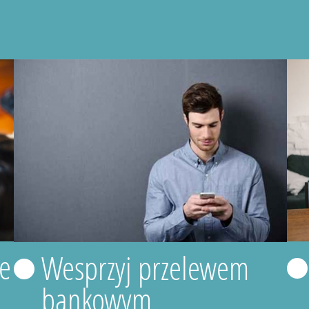
e
Wesprzyj przelewem
bankowym