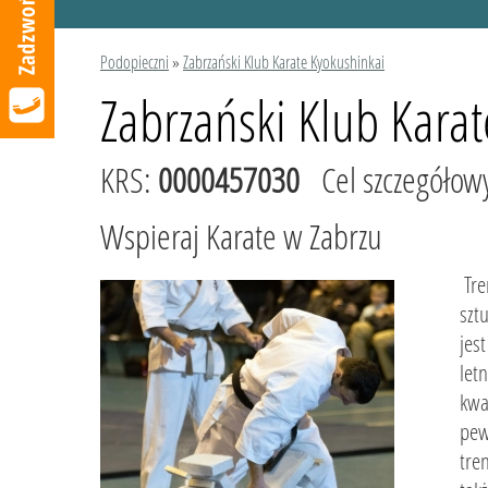
Podopieczni
»
Zabrzański Klub Karate Kyokushinkai
Zabrzański Klub Kara
KRS:
0000457030
Cel szczegółow
Wspieraj Karate w Zabrzu
Tre
szt
jes
let
kwa
pew
tre