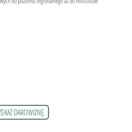
owych od poziomu regionalnego aż do mistrzostw
ZEKAŻ DAROWIZNĘ