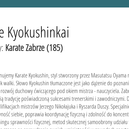
te Kyokushinkai
y:
Karate Zabrze (185)
nujemy Karate Kyokushin, styl stworzony przez Masutatsu Oyama n
uk walki. Słowo Kyokushin tłumaczone jest jako dążenie do pozna
t rozwój duchowy ćwiczącego pod okiem mistrza - nauczyciela. Zab
nią tradycję poświadczoną sukcesami trenerskimi i zawodniczymi. D
lifikacjach mistrzów Jerzego Nikołajuka i Ryszarda Duszy. Specjal
ność siebie, poprawia koordynację fizyczną i zdolność do konce
ningu sprawności fizycznej, metod skutecznej samoobrony udziału 