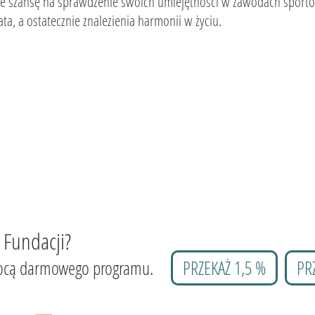
że szansę na sprawdzenie swoich umiejętności w zawodach sport
ata, a ostatecznie znalezienia harmonii w życiu.
 Fundacji?
 pomocą darmowego programu.
PRZEKAŻ 1,5 %
PR