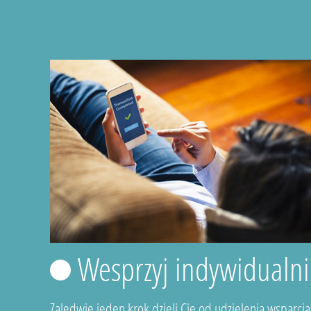
Wesprzyj indywidualni
Zaledwie jeden krok dzieli Cię od udzielenia wsparcia