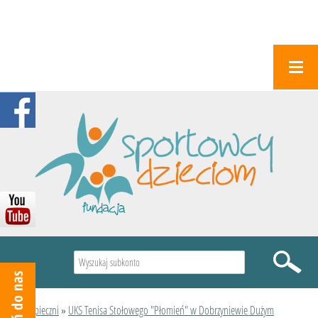
Wyszukiwarka
Podopieczni
»
UKS Tenisa Stołowego "Płomień" w Dobrzyniewie Dużym