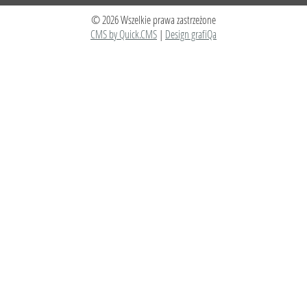
© 2026 Wszelkie prawa zastrzeżone
CMS by Quick.CMS
|
Design grafiQa