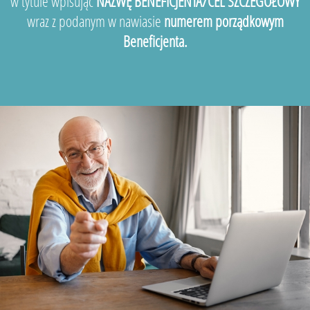
w tytule wpisując
NAZWĘ BENEFICJENTA/CEL SZCZEGÓŁOWY
wraz z podanym w nawiasie
numerem porządkowym
Beneficjenta.