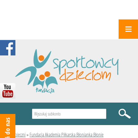
Wyszukiwarka
Podopieczni
»
Fundacja Akademia Piłkarska Błonianka Błonie