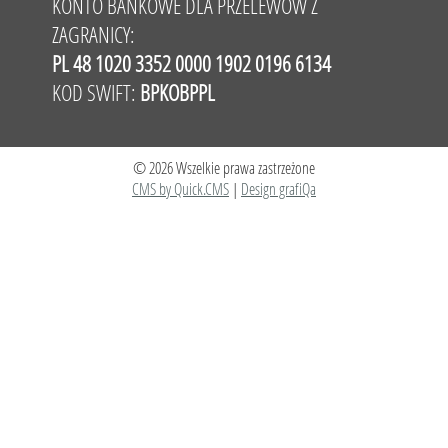
KONTO BANKOWE DLA PRZELEWÓW Z
ZAGRANICY:
PL 48 1020 3352 0000 1902 0196 6134
KOD SWIFT:
BPKOBPPL
© 2026 Wszelkie prawa zastrzeżone
CMS by Quick.CMS
|
Design grafiQa