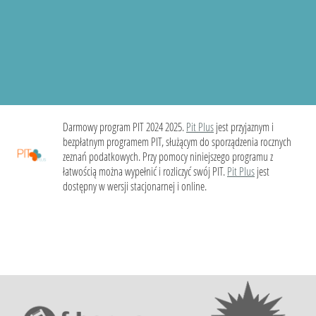
Darmowy program PIT 2024 2025.
Pit Plus
jest przyjaznym i
bezpłatnym programem PIT, służącym do sporządzenia rocznych
zeznań podatkowych. Przy pomocy niniejszego programu z
łatwością można wypełnić i rozliczyć swój PIT.
Pit Plus
jest
dostępny w wersji stacjonarnej i online.