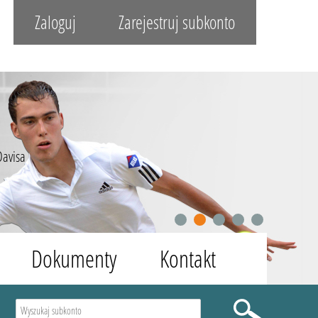
Zaloguj
Zarejestruj subkonto
Davisa
1
2
3
4
5
Dokumenty
Kontakt