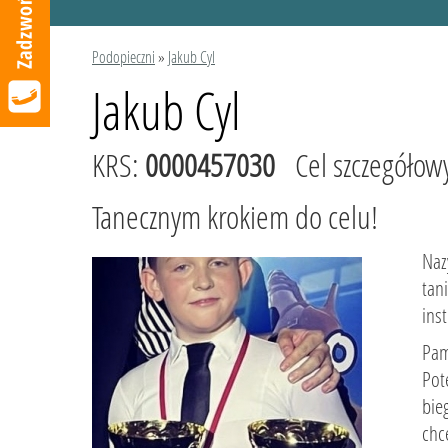
Podopieczni
»
Jakub Cyl
Jakub Cyl
KRS:
0000457030
Cel szczegółow
Tanecznym krokiem do celu!
Naz
tan
ins
Pam
Pot
bie
chc