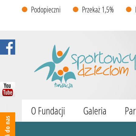
Podopieczni
Przekaż 1,5%
O Fundacji
Galeria
Par
Wyszukiwarka