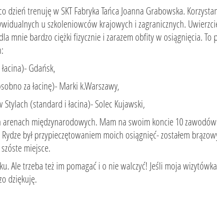
co dzień trenuję w SKT Fabryka Tańca Joanna Grabowska. Korzystam 
ywidualnych u szkoleniowców krajowych i zagranicznych. Uwierzcie mi-
 dla mnie bardzo ciężki fizycznie i zarazem obfity w osiągnięcia. To
h:
 łacina)- Gdańsk,
osobno za łacinę)- Marki k.Warszawy,
ylach (standard i łacina)- Solec Kujawski,
 na arenach międzynarodowych. Mam na swoim koncie 10 zawodó
 w Rydze był przypieczętowaniem moich osiągnięć- zostałem brąz
 szóste miejsce.
u. Ale trzeba też im pomagać i o nie walczyć! Jeśli moja wizytów
zo dziękuję.