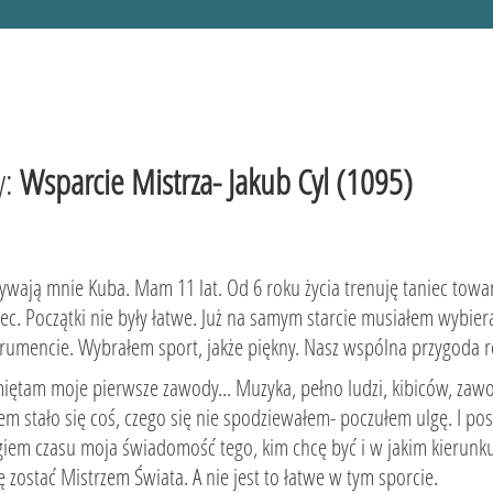
y:
Wsparcie Mistrza- Jakub Cyl (1095)
ywają mnie Kuba. Mam 11 lat. Od 6 roku życia trenuję taniec towarz
iec. Początki nie były łatwe. Już na samym starcie musiałem wybie
trumencie. Wybrałem sport, jakże piękny. Nasz wspólna przygoda r
iętam moje pierwsze zawody... Muzyka, pełno ludzi, kibiców, zawo
em stało się coś, czego się nie spodziewałem- poczułem ulgę. I pos
giem czasu moja świadomość tego, kim chcę być i w jakim kierunku
ę zostać Mistrzem Świata. A nie jest to łatwe w tym sporcie.