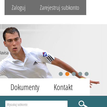
Zaloguj
Zarejestruj subkonto
Davisa
1
2
3
4
5
Dokumenty
Kontakt