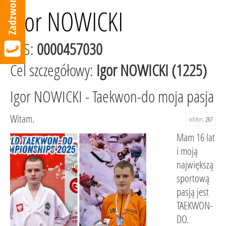
Igor NOWICKI
KRS:
0000457030
Cel szczegółowy:
Igor NOWICKI (1225)
Igor NOWICKI - Taekwon-do moja pasja
Witam.
odsłon:
267
Mam 16 lat
i moją
największą
sportową
pasją jest
TAEKWON-
DO.