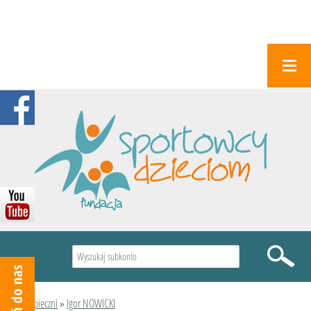
Wyszukiwarka
Podopieczni
»
Igor NOWICKI