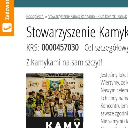
Podopieczni
»
Stowarzyszenie Kamyk Radzymin - Klub Kolarski Kamyk
Stowarzyszenie Kamyk
KRS:
0000457030
Cel szczegółow
Z Kamykami na sam szczyt!
Jesteśmy loka
Wierzymy, że 
Naszym celem 
I chcemy nama
Koncentrujemy
zawsze zgodni
Nie samymi dw