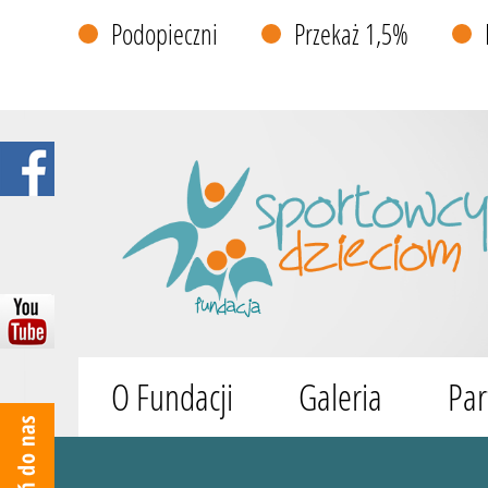
Podopieczni
Przekaż 1,5%
O Fundacji
Galeria
Par
Wyszukiwarka