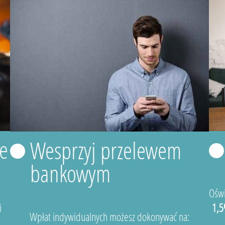
e
Wesprzyj przelewem
bankowym
Oświ
i
1,5
Wpłat indywidualnych możesz dokonywać na: