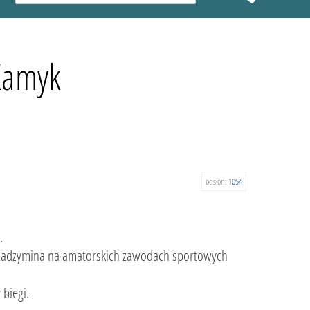
 Kamyk
odsłon:
1054
.
y Radzymina na amatorskich zawodach sportowych
 biegi.