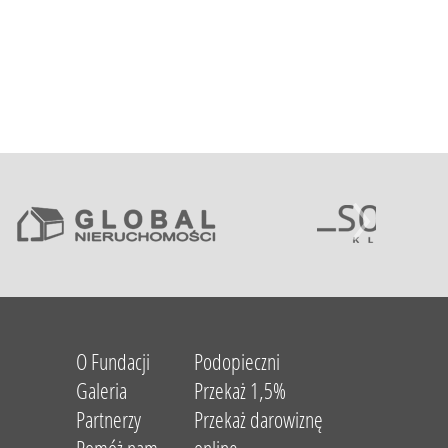
O Fundacji
Podopieczni
Galeria
Przekaż 1,5%
Partnerzy
Przekaż darowiznę