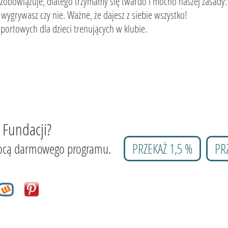
obowiązuje, dlatego trzymamy się twardo i mocno naszej zasady:
wygrywasz czy nie. Ważne, że dajesz z siebie wszystko!
ortowych dla dzieci trenujących w klubie.
 Fundacji?
 pomocą darmowego programu.
PRZEKAŻ 1,5 %
PR