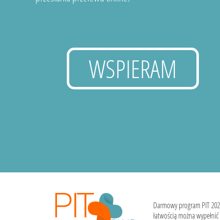
WSPIERAM
Darmowy program PIT 202
łatwością można wypełnić i