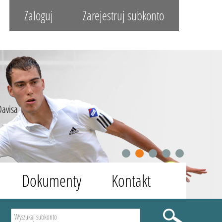
Zaloguj
Zarejestruj subkonto
Davisa
1
2
3
4
5
Dokumenty
Kontakt