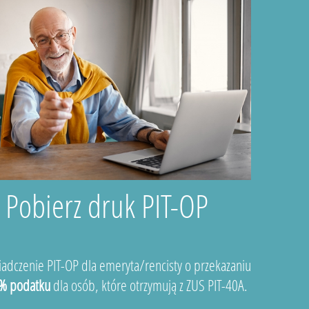
Pobierz druk PIT-OP
adczenie PIT-OP dla emeryta/rencisty o przekazaniu
% podatku
dla osób, które otrzymują z ZUS PIT-40A.