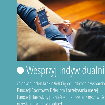
Wesprzyj indywidualni
Zaledwie jeden krok dzieli Cię od udzielenia wsparcia
Fundacji Sportowcy Dzieciom i przekazania naszej
Fundacji darowizny pieniężnej! Skorzystaj z możliwośc
przesłania przelewu online!