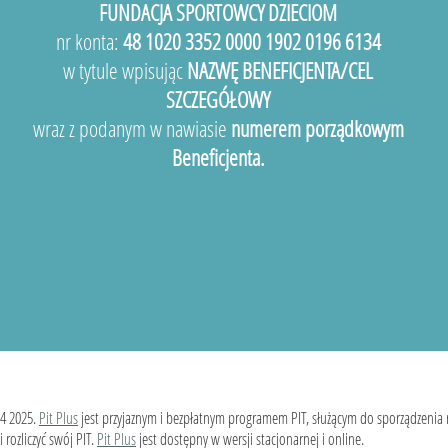
FUNDACJA SPORTOWCY DZIECIOM
nr konta:
48 1020 3352 0000 1902 0196 6134
w tytule wpisując
NAZWĘ BENEFICJENTA/CEL
SZCZEGÓŁOWY
wraz z podanym w nawiasie
numerem porządkowym
Beneficjenta.
4 2025.
Pit Plus
jest przyjaznym i bezpłatnym programem PIT, służącym do sporządzenia
 rozliczyć swój PIT.
Pit Plus
jest dostępny w wersji stacjonarnej i online.