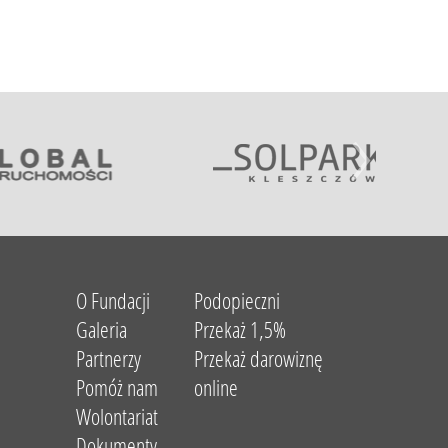
O Fundacji
Podopieczni
Galeria
Przekaż 1,5%
Partnerzy
Przekaż darowiznę
Pomóż nam
online
Wolontariat
Dokumenty