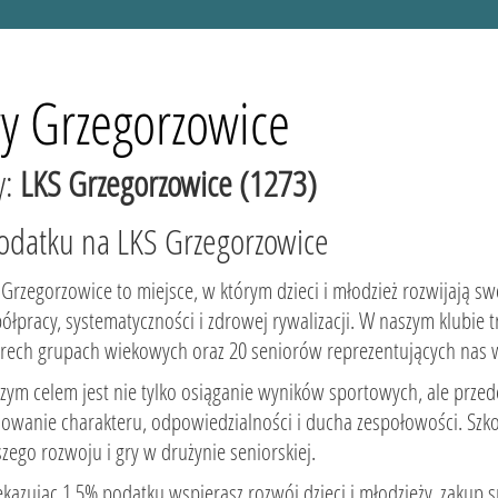
y Grzegorzowice
y:
LKS Grzegorzowice (1273)
podatku na LKS Grzegorzowice
 Grzegorzowice to miejsce, w którym dzieci i młodzież rozwijają swo
ółpracy, systematyczności i zdrowej rywalizacji. W naszym klubi
erech grupach wiekowych oraz 20 seniorów reprezentujących nas w
zym celem jest nie tylko osiąganie wyników sportowych, ale prze
owanie charakteru, odpowiedzialności i ducha zespołowości. Sz
szego rozwoju i gry w drużynie seniorskiej.
ekazując 1,5% podatku wspierasz rozwój dzieci i młodzieży, zakup 