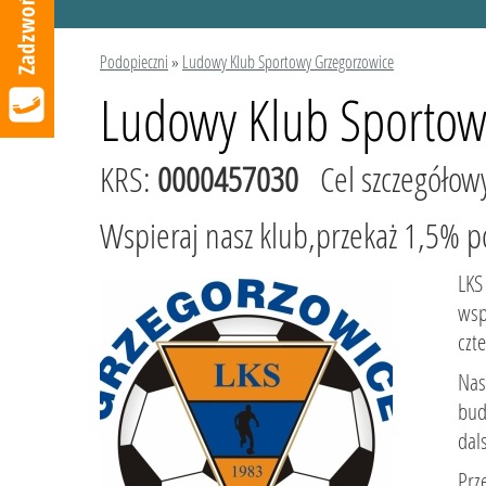
Podopieczni
»
Ludowy Klub Sportowy Grzegorzowice
Ludowy Klub Sportow
KRS:
0000457030
Cel szczegółow
Wspieraj nasz klub,przekaż 1,5% 
LKS
wsp
czt
Nas
bud
dal
Prz