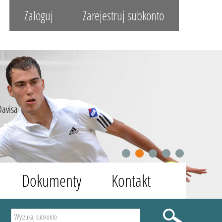
Zaloguj
Zarejestruj subkonto
Davisa
1
2
3
4
5
Dokumenty
Kontakt