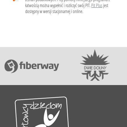
łatwością można wypełnić i rozliczyć swój PIT.
Pit Plus
jest
dostępny w wersji stacjonarnej i online.