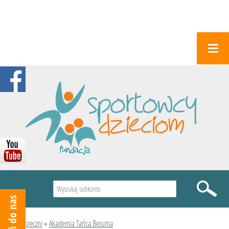
Wyszukiwarka
Podopieczni
»
Akademia Tańca Bezuma