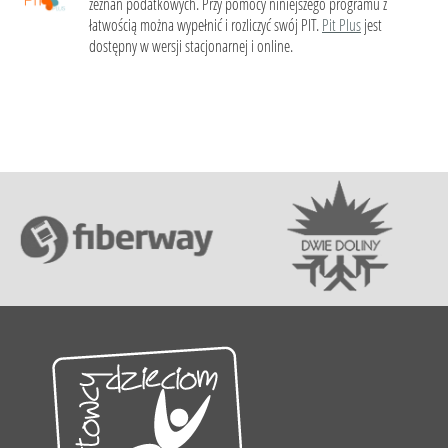
zeznań podatkowych. Przy pomocy niniejszego programu z
łatwością można wypełnić i rozliczyć swój PIT.
Pit Plus
jest
dostępny w wersji stacjonarnej i online.