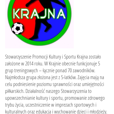
Stowarzyszenie Promocji Kultury i Sportu Krajna zostało
założone w 2014 roku. W Krajnie obecnie funkcjonuje 5
grup treningowych – łącznie ponad 70 zawodników.
Najmłodsza grupa złożona jest z 5-latków. Zajęcia mają na
celu podniesienie poziomu sprawności oraz umiejętności
piłkarskich. Działalność naszego Stowarzyszenia to
upowszechnianie kultury i sportu, promowanie zdrowego
trybu życia, uczestniczenie w imprezach sportowych i
kulturalnych oraz edukacja i wychowanie dzieci i młodzieży.