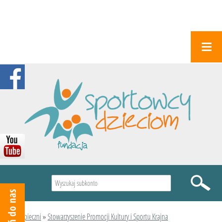
Wyszukiwarka
Podopieczni
»
Stowarzyszenie Promocji Kultury i Sportu Krajna