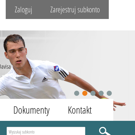
Zaloguj
Zarejestruj subkonto
Davisa
1
2
3
4
5
Dokumenty
Kontakt