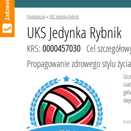
Podopieczni
»
UKS Jedynka Rybnik
UKS Jedynka Rybnik
KRS:
0000457030
Cel szczegółow
Propagowanie zdrowego stylu życia 
Ucz
sia
głó
daj
Profi